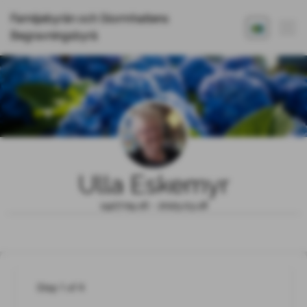
Familjebyrån och Stormhattens
Begravningsbyrå
Ulla Eskemyr
1927.09.16 - 2025.03.18